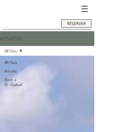
RÉSERVER
ACTUALITÉS
All Posts
All Posts
Activités
Sortir à
St-Raphaël