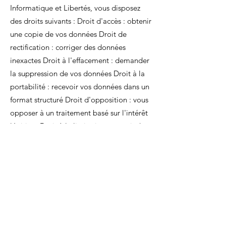
Informatique et Libertés, vous disposez
des droits suivants : Droit d'accès : obtenir
une copie de vos données Droit de
rectification : corriger des données
inexactes Droit à l'effacement : demander
la suppression de vos données Droit à la
portabilité : recevoir vos données dans un
format structuré Droit d'opposition : vous
opposer à un traitement basé sur l'intérêt
légitime Droit à la limitation : restreindre
temporairement un traitement Pour
exercer vos droits, adressez votre
demande à :
contact@hotelvieuxport.com
Nous nous engageons à répondre dans un
délai d'un mois. En cas de réclamation,
vous pouvez contacter la CNIL :
www.cnil.fr
– 3 Place de Fontenoy, 75007